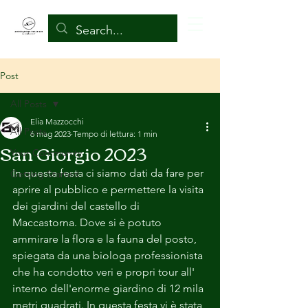
Post
All Posts
Elia Mazzocchi
All Posts
6 mag 2023
Tempo di lettura: 1 min
San Giorgio 2023
Your Community
In questa festa ci siamo dati da fare per 
Getting Started
aprire al pubblico e permettere la visita 
dei giardini del castello di 
Maccastorna. Dove si è potuto 
ammirare la flora e la fauna del posto, 
spiegata da una biologa professionista 
che ha condotto veri e propri tour all' 
interno dell'enorme giardino di 12 mila 
metri quadrati. In questa festa vi è stata 