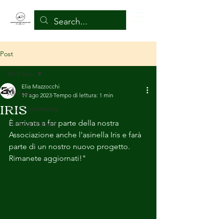
Post
All Posts
Elia Mazzocchi
All Posts
19 ago 2023
Tempo di lettura: 1 min
IRIS
Your Community
È arrivata a far parte della nostra 
Getting Started
Associazione anche l'asinella Iris e farà 
parte di un nostro nuovo progetto. 
Rimanete aggiornati!"